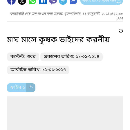
আপনার মতামত প্রদান করুন
কনটেন্টটি শেষ হাল-নাগাদ করা হয়েছে: বৃহস্পতিবার, ১১ জানুয়ারী, ২০২৪ এ ১১:৩০
AM
মাঘ মাসে কৃষক ভাইদের করনীয়
কন্টেন্ট: খবর
প্রকাশের তারিখ: ১১-০১-২০২৪
আর্কাইভ তারিখ: ১২-০১-২০২৭
ফাইল ১