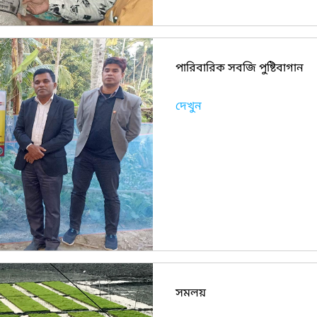
পারিবারিক সবজি পুষ্টিবাগান
দেখুন
সমলয়