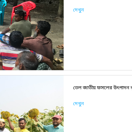
দেখুন
তেল জাতীয় ফসলের উৎপাদন বৃদ্ধ
দেখুন