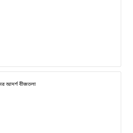
র আদর্শ বীজতলা