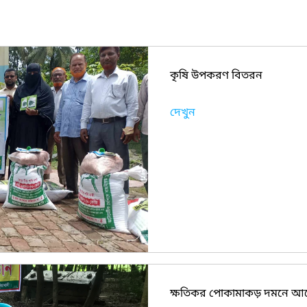
কৃষি উপকরণ বিতরন
দেখুন
ক্ষতিকর পোকামাকড় দমনে আ