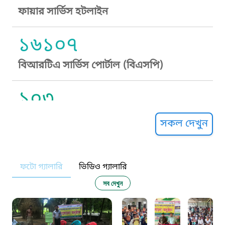
ফায়ার সার্ভিস হটলাইন
১৬১০৭
বিআরটিএ সার্ভিস পোর্টাল (বিএসপি)
১০৩
সুপ্রীম কোর্ট হেল্পলাইন
সকল দেখুন
১০৯
ফটো গ্যালারি
ভিডিও গ্যালারি
নারী ও শিশু নির্যাতন প্রতিরোধ
সব দেখুন
১০৬