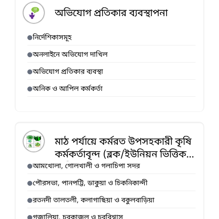
অভিযোগ প্রতিকার ব্যবস্থাপনা
নির্দেশিকাসমূহ
অনলাইনে অভিযোগ দাখিল
অভিযোগ প্রতিকার ব্যবস্থা
অনিক ও আপিল কর্মকর্তা
মাঠ পর্যায়ে কর্মরত উপসহকারী কৃষি
কর্মকর্তাবৃন্দ (ব্লক/ইউনিয়ন ভিত্তিক
তালিকা)
আমখোলা, গোলখালী ও গলাচিপা সদর
পৌরসভা, পানপট্টি, ডাকুয়া ও চিকনিকান্দী
রতনদী তালতলী, কলাগাছিয়া ও বকুলবাড়িয়া
গজালিয়া, চরকাজল ও চরবিশ্বাস