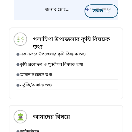
দেবনাথ এর
কৃষিতে
জনাব মোঃ
১৮-০১-২০২৬
সকল
অভিজ্ঞতার
সোহেল এর
প্রত্যয়ন
কৃষিতে
অভিজ্ঞতার
প্রত্যয়ন
গলাচিপা উপজেলার কৃষি বিষয়ক
তথ্য
এক নজরে উপজেলার কৃষি বিষয়ক তথ্য
কৃষি প্রণোদনা ও পুনর্বাসন বিষয়ক তথ্য
আবাদ সংক্রান্ত তথ্য
ভর্তুকি/অন্যান্য তথ্য
আমাদের বিষয়ে
কর্মকর্তাবৃন্দ