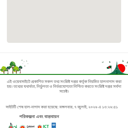
১৬১৩৫
প্রবাসী কল সেন্টার
১৬৫৭৫
ই-জিপি ইমার্জেন্সি হটলাইন
১০০
বাংলাদেশ টেলিযোগাযোগ সেবা সংক্রান্ত
এই ওয়েবসাইটে প্রকাশিত সকল তথ্য সংশ্লিষ্ট দপ্তর কর্তৃক নিয়মিত হালনাগাদ করা
হয়। তথ্যের যথার্থতা, নির্ভুলতা ও নির্ভরযোগ্যতা নিশ্চিত করতে সংশ্লিষ্ট দপ্তর সর্বদা
হটলাইন
সচেষ্ট।
১৬৯৯৯
সাইটটি শেষ হাল-নাগাদ করা হয়েছে: মঙ্গলবার, ৭ জুলাই, ২০২৬ এ ১৩:২৬:৫১
পরিকল্পনা এবং বাস্তবায়ন
বিদ্যুৎ বিভাগ সেবা সংক্রান্ত হটলাইন