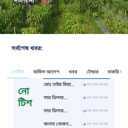
গলাচিপা
সর্বশেষ খবর:
আলুর
নোটিশ
অফিস আদেশ
খবর
টেন্ডার
চাকরি কর্ন
মোঃ নাইম মিয়ার
০২-০৬-২০২৬
নো
কৃষিতে
অভিজ্ঞতার
সার ডিলার
১০-০৩-২০২৬
টিশ
প্রত্যয়ন
নিয়োগ আবেদন
ফরম
সার ডিলার
০৯-০৩-২০২৬
নিয়োগ বিজ্ঞপ্তি
জনাব খোকন
১৮-০১-২০২৬