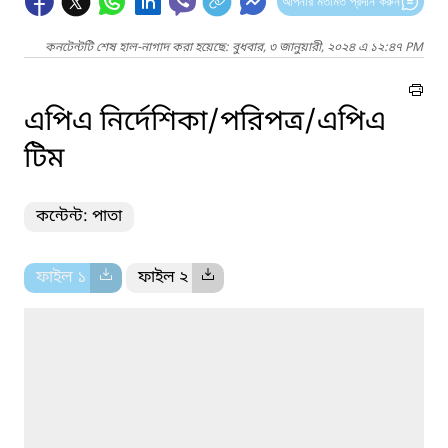
আপনার মতামত প্রদান করুন
কনটেন্টটি শেষ হাল-নাগাদ করা হয়েছে: বুধবার, ৩ জানুয়ারী, ২০২৪ এ ১২:৪৭ PM
এপিএ নির্দেশিকা/পরিপত্র/এপিএ
টিম
কন্টেন্ট: পাতা
ফাইল ১
ফাইল ২